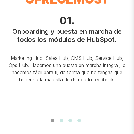
01
.
ia
Onboarding y puesta en marcha de
todos los módulos de HubSpot:
u
Tr
en
a 
Marketing Hub, Sales Hub, CMS Hub, Service Hub,
Ops Hub. Hacemos una puesta en marcha integral, lo
e
hacemos fácil para ti, de forma que no tengas que
,
Sa
hacer nada más allá de darnos tu feedback.
ean