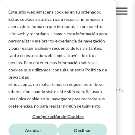
Este sitio web almacena cookies en tu ordenador.
Estas cookies se utilizan para recopilar información
acerca de la forma en que interactúas con nuestro
sitio web y recordarlo. Usamos esta información para
personalizar y mejorar tu experiencia de navegación
AGENCIA PARTNER
y para realizar análisis y recuento de los visitantes,
DE HUBSPOT
tanto en este sitio web como a través de otros
medios. Para obtener más información sobre las
cookies que utilizamos, consulta nuestra
Política de
privacidad
.
Somos agencia partner HubSpot Diamond y nos
Si no acepta, no realizaremos un seguimiento de su
aseguramos de que le saques el máximo partido a tu
información cuando visite este sitio web. Se usará
proyecto Inbound
una única cookie en su navegador para recordar sus
preferencias, no para realizar ningún seguimiento.
Configuración de Cookies
Aceptar
Declinar