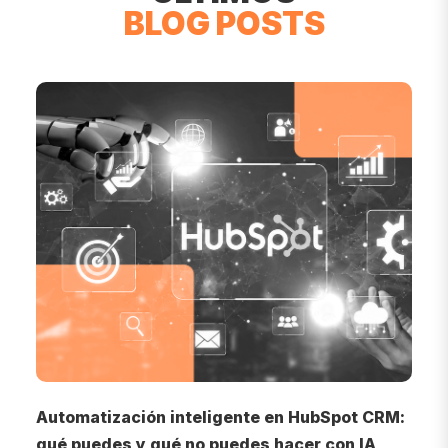
BLOG POSTS
o
Automatización inteligente en HubSpot CRM:
I
qué puedes y qué no puedes hacer con IA
d