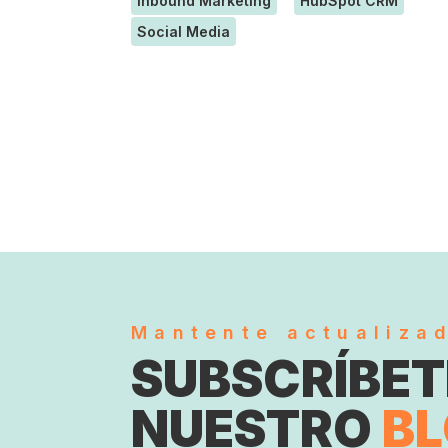
Inbound Marketing
HubSpot CRM
Social Media
Mantente actualiza
SUBSCRÍBET
NUESTRO
B