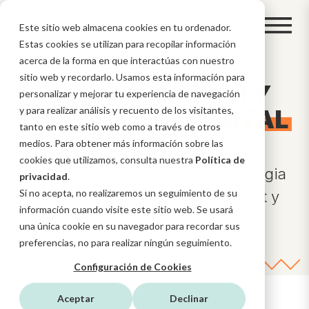
Este sitio web almacena cookies en tu ordenador.
Estas cookies se utilizan para recopilar información
acerca de la forma en que interactúas con nuestro
sitio web y recordarlo. Usamos esta información para
BLOG DE IA, CRM Y
personalizar y mejorar tu experiencia de navegación
ESTRATEGIA
y para realizar análisis y recuento de los visitantes,
DIGITAL
tanto en este sitio web como a través de otros
medios. Para obtener más información sobre las
cookies que utilizamos, consulta nuestra
Política de
Novedades sobre IA, CRM, Estrategia
privacidad
.
Si no acepta, no realizaremos un seguimiento de su
Digital, funcionalidades HubSpot y
información cuando visite este sitio web. Se usará
mucho más en nuestro blog
una única cookie en su navegador para recordar sus
preferencias, no para realizar ningún seguimiento.
Configuración de Cookies
Aceptar
Declinar