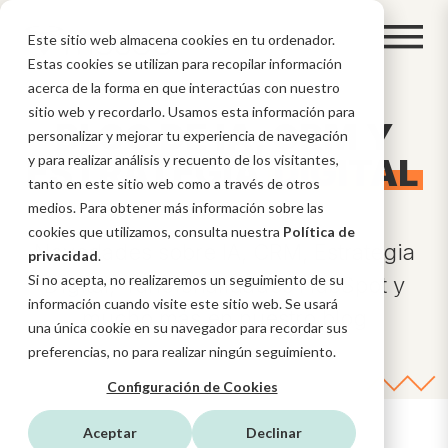
Este sitio web almacena cookies en tu ordenador.
Estas cookies se utilizan para recopilar información
acerca de la forma en que interactúas con nuestro
sitio web y recordarlo. Usamos esta información para
BLOG DE IA, CRM Y
personalizar y mejorar tu experiencia de navegación
ESTRATEGIA
y para realizar análisis y recuento de los visitantes,
DIGITAL
tanto en este sitio web como a través de otros
medios. Para obtener más información sobre las
cookies que utilizamos, consulta nuestra
Política de
Novedades sobre IA, CRM, Estrategia
privacidad
.
Si no acepta, no realizaremos un seguimiento de su
Digital, funcionalidades HubSpot y
información cuando visite este sitio web. Se usará
mucho más en nuestro blog
una única cookie en su navegador para recordar sus
preferencias, no para realizar ningún seguimiento.
Configuración de Cookies
Aceptar
Declinar