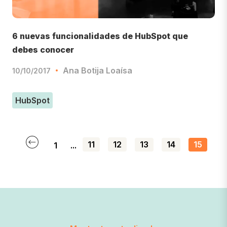
6 nuevas funcionalidades de HubSpot que
debes conocer
Ana Botija Loaísa
10/10/2017
HubSpot
11
12
13
14
15
1
...