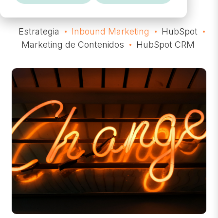
Estrategia
Inbound Marketing
HubSpot
Marketing de Contenidos
HubSpot CRM