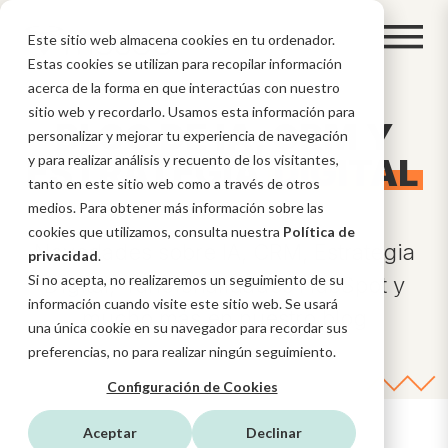
Este sitio web almacena cookies en tu ordenador.
Estas cookies se utilizan para recopilar información
acerca de la forma en que interactúas con nuestro
sitio web y recordarlo. Usamos esta información para
BLOG DE IA, CRM Y
personalizar y mejorar tu experiencia de navegación
ESTRATEGIA
y para realizar análisis y recuento de los visitantes,
DIGITAL
tanto en este sitio web como a través de otros
medios. Para obtener más información sobre las
cookies que utilizamos, consulta nuestra
Política de
Novedades sobre IA, CRM, Estrategia
privacidad
.
Si no acepta, no realizaremos un seguimiento de su
Digital, funcionalidades HubSpot y
información cuando visite este sitio web. Se usará
mucho más en nuestro blog
una única cookie en su navegador para recordar sus
preferencias, no para realizar ningún seguimiento.
Configuración de Cookies
Aceptar
Declinar