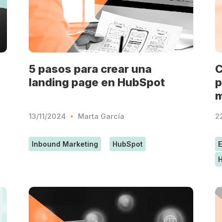
5 pasos para crear una
C
landing page en HubSpot
p
m
13/11/2024
Marta García
2
Inbound Marketing
HubSpot
E