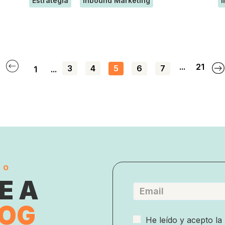
Estrategia
Inbound Marketing
I
...
21
3
4
5
6
7
1
...
do
E A
LOG
He leído y acepto la