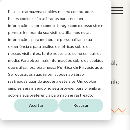
Este site armazena cookies no seu computador.
Esses cookies são utilizados para recolher
informações sobre como interage com o nosso site e
permite lembrar da sua visita. Utilizamos essas
BLOG
informações para melhorar e personalizar a sua
experiência e para análise e métricas sobre os
nossos visitantes, tanto neste site como em outros
media. Para obter mais informações sobre os cookies
Novidades sobre Estratégia Digital,
que utilizamos, leia a nossa
Política de Privacidade
.
Inbound Marketing, CRM,
Se recusar, as suas informações não serão
funcionalidades do HubSpot e muito
rastreadas quando aceder a este site. Um cookie
simples será inserido no seu browser para o lembrar
mais
sobre a sua preferência para não ser rastreado.
Aceitar
Recusar