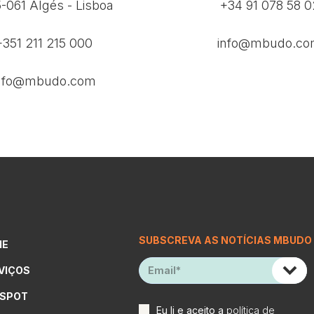
-061 Algés - Lisboa
+34 91 078 58 0
+351 211 215 000
info@mbudo.c
nfo@mbudo.com
SUBSCREVA AS NOTÍCIAS MBUDO
ME
VIÇOS
SPOT
Eu li e aceito a
política de