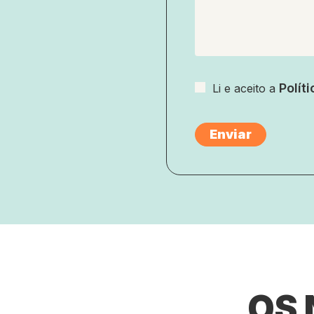
Polít
Li e aceito a
OS