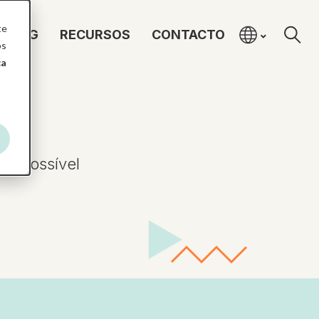
te
BLOG
RECURSOS
CONTACTO
os
ca
de possível