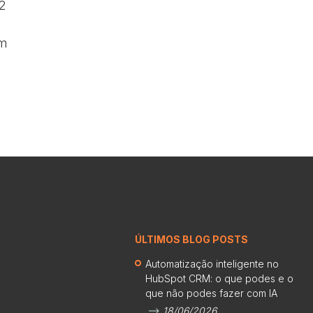
2
om
ÚLTIMOS BLOG POSTS
Automatização inteligente no
HubSpot CRM: o que podes e o
que não podes fazer com IA
18/06/2026