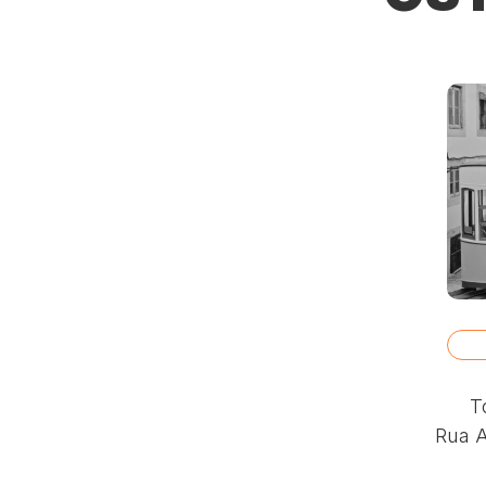
To
Rua A