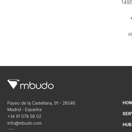
1495
i
HO
Paseo de la Castellana, 91 - 28046
Madrid - Espanha
SER
+34 91 078 58 02
info@mbudo.com
HUB