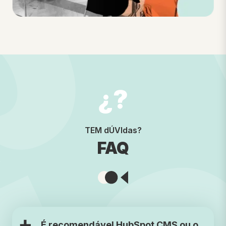
TEM dÚVIdas?
FAQ
É recomendável HubSpot CMS ou o