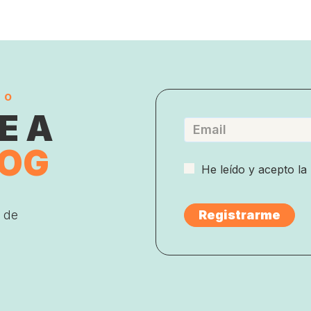
do
E A
LOG
He leído y acepto la
 de