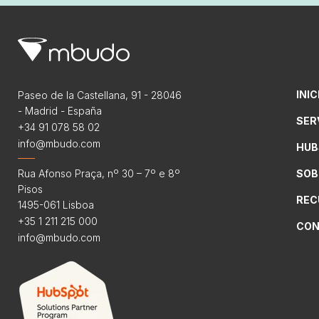
INIC
Paseo de la Castellana, 91 - 28046
- Madrid - España
SER
+34 91 078 58 02
info@mbudo.com
HUB
Rua Afonso Praça, nº 30 – 7º e 8º
SOB
Pisos
REC
1495-061 Lisboa
+35 1 211 215 000
CON
info@mbudo.com