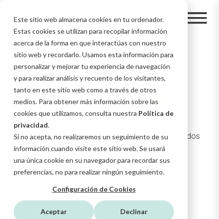
Este sitio web almacena cookies en tu ordenador.
Estas cookies se utilizan para recopilar información
acerca de la forma en que interactúas con nuestro
sitio web y recordarlo. Usamos esta información para
personalizar y mejorar tu experiencia de navegación
DISEÑO Y
y para realizar análisis y recuento de los visitantes,
DESARROLLO
WEB
tanto en este sitio web como a través de otros
medios. Para obtener más información sobre las
cookies que utilizamos, consulta nuestra
Política de
privacidad
.
Creamos websites en los que el diseño y contenidos
Si no acepta, no realizaremos un seguimiento de su
giran en torno a la experiencia de usuario y
información cuando visite este sitio web. Se usará
generación de valor.
una única cookie en su navegador para recordar sus
preferencias, no para realizar ningún seguimiento.
Configuración de Cookies
Aceptar
Declinar