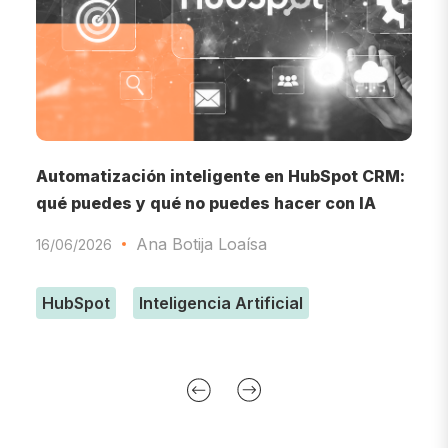
o
Automatización inteligente en HubSpot CRM:
I
qué puedes y qué no puedes hacer con IA
d
Ana Botija Loaísa
16/06/2026
0
HubSpot
Inteligencia Artificial