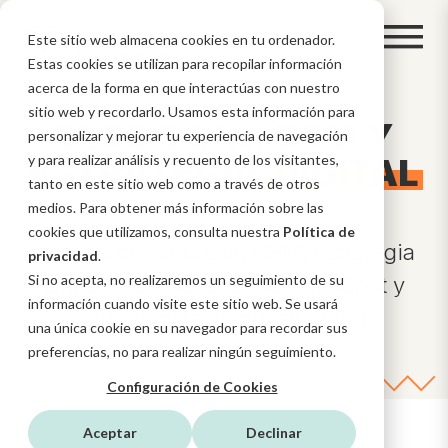
Este sitio web almacena cookies en tu ordenador.
Estas cookies se utilizan para recopilar información
acerca de la forma en que interactúas con nuestro
sitio web y recordarlo. Usamos esta información para
BLOG DE IA, CRM Y
personalizar y mejorar tu experiencia de navegación
ESTRATEGIA
y para realizar análisis y recuento de los visitantes,
DIGITAL
tanto en este sitio web como a través de otros
medios. Para obtener más información sobre las
cookies que utilizamos, consulta nuestra
Política de
Novedades sobre IA, CRM, Estrategia
privacidad
.
Si no acepta, no realizaremos un seguimiento de su
Digital, funcionalidades HubSpot y
información cuando visite este sitio web. Se usará
mucho más en nuestro blog
una única cookie en su navegador para recordar sus
preferencias, no para realizar ningún seguimiento.
Configuración de Cookies
Aceptar
Declinar