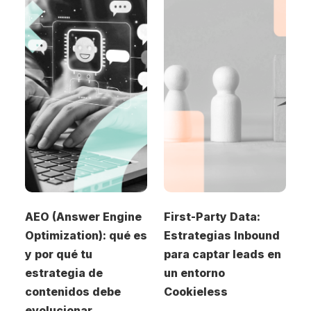
AEO (Answer Engine
First-Party Data:
A
mo
Optimization): qué es
Estrategias Inbound
i
y por qué tu
para captar leads en
H
estrategia de
un entorno
p
contenidos debe
Cookieless
p
evolucionar