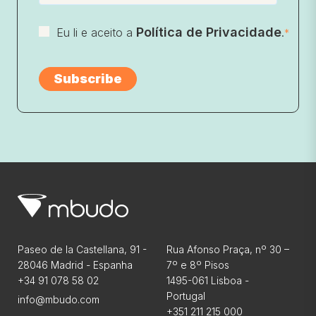
Política de Privacidade
Eu li e aceito a
.
*
Paseo de la Castellana, 91 -
Rua Afonso Praça, nº 30 –
28046 Madrid - Espanha
7º e 8º Pisos
+34 91 078 58 02
1495-061 Lisboa -
Portugal
info@mbudo.com
+351 211 215 000