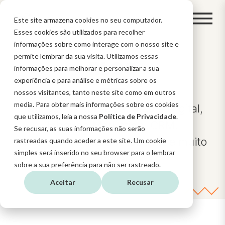
Este site armazena cookies no seu computador.
Esses cookies são utilizados para recolher
informações sobre como interage com o nosso site e
permite lembrar da sua visita. Utilizamos essas
BLOG
informações para melhorar e personalizar a sua
experiência e para análise e métricas sobre os
nossos visitantes, tanto neste site como em outros
media. Para obter mais informações sobre os cookies
Novidades sobre Estratégia Digital,
que utilizamos, leia a nossa
Política de Privacidade
.
Inbound Marketing, CRM,
Se recusar, as suas informações não serão
funcionalidades do HubSpot e muito
rastreadas quando aceder a este site. Um cookie
simples será inserido no seu browser para o lembrar
mais
sobre a sua preferência para não ser rastreado.
Aceitar
Recusar