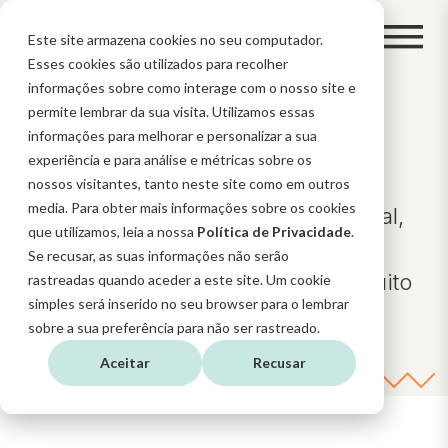
Este site armazena cookies no seu computador.
Esses cookies são utilizados para recolher
informações sobre como interage com o nosso site e
permite lembrar da sua visita. Utilizamos essas
BLOG
informações para melhorar e personalizar a sua
experiência e para análise e métricas sobre os
nossos visitantes, tanto neste site como em outros
media. Para obter mais informações sobre os cookies
Novidades sobre Estratégia Digital,
que utilizamos, leia a nossa
Política de Privacidade
.
Inbound Marketing, CRM,
Se recusar, as suas informações não serão
funcionalidades do HubSpot e muito
rastreadas quando aceder a este site. Um cookie
simples será inserido no seu browser para o lembrar
mais
sobre a sua preferência para não ser rastreado.
Aceitar
Recusar