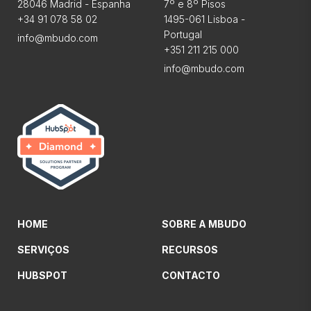
28046 Madrid - Espanha
7º e 8º Pisos
+34 91 078 58 02
1495-061 Lisboa -
Portugal
info@mbudo.com
+351 211 215 000
info@mbudo.com
HOME
SOBRE A MBUDO
SERVIÇOS
RECURSOS
HUBSPOT
CONTACTO