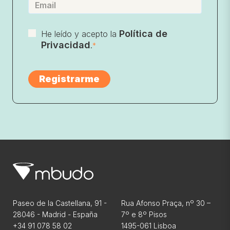
Política de
He leído y acepto la
Privacidad
.
*
Paseo de la Castellana, 91 -
Rua Afonso Praça, nº 30 –
28046 - Madrid - España
7º e 8º Pisos
+34 91 078 58 02
1495-061 Lisboa