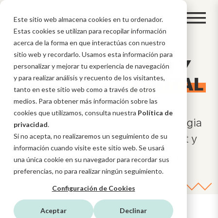
Este sitio web almacena cookies en tu ordenador.
Estas cookies se utilizan para recopilar información
acerca de la forma en que interactúas con nuestro
sitio web y recordarlo. Usamos esta información para
BLOG DE IA, CRM Y
personalizar y mejorar tu experiencia de navegación
ESTRATEGIA
y para realizar análisis y recuento de los visitantes,
DIGITAL
tanto en este sitio web como a través de otros
medios. Para obtener más información sobre las
cookies que utilizamos, consulta nuestra
Política de
Novedades sobre IA, CRM, Estrategia
privacidad
.
Si no acepta, no realizaremos un seguimiento de su
Digital, funcionalidades HubSpot y
información cuando visite este sitio web. Se usará
mucho más en nuestro blog
una única cookie en su navegador para recordar sus
preferencias, no para realizar ningún seguimiento.
Configuración de Cookies
Aceptar
Declinar