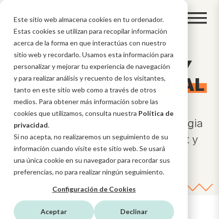
Este sitio web almacena cookies en tu ordenador.
Estas cookies se utilizan para recopilar información
acerca de la forma en que interactúas con nuestro
sitio web y recordarlo. Usamos esta información para
BLOG DE IA, CRM Y
personalizar y mejorar tu experiencia de navegación
ESTRATEGIA
y para realizar análisis y recuento de los visitantes,
DIGITAL
tanto en este sitio web como a través de otros
medios. Para obtener más información sobre las
cookies que utilizamos, consulta nuestra
Política de
Novedades sobre IA, CRM, Estrategia
privacidad
.
Si no acepta, no realizaremos un seguimiento de su
Digital, funcionalidades HubSpot y
información cuando visite este sitio web. Se usará
mucho más en nuestro blog
una única cookie en su navegador para recordar sus
preferencias, no para realizar ningún seguimiento.
Configuración de Cookies
Aceptar
Declinar