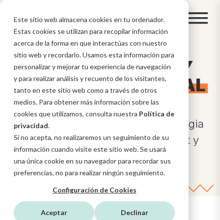
Este sitio web almacena cookies en tu ordenador.
Estas cookies se utilizan para recopilar información
acerca de la forma en que interactúas con nuestro
sitio web y recordarlo. Usamos esta información para
BLOG DE IA, CRM Y
personalizar y mejorar tu experiencia de navegación
ESTRATEGIA
y para realizar análisis y recuento de los visitantes,
DIGITAL
tanto en este sitio web como a través de otros
medios. Para obtener más información sobre las
cookies que utilizamos, consulta nuestra
Política de
Novedades sobre IA, CRM, Estrategia
privacidad
.
Si no acepta, no realizaremos un seguimiento de su
Digital, funcionalidades HubSpot y
información cuando visite este sitio web. Se usará
mucho más en nuestro blog
una única cookie en su navegador para recordar sus
preferencias, no para realizar ningún seguimiento.
Configuración de Cookies
Aceptar
Declinar