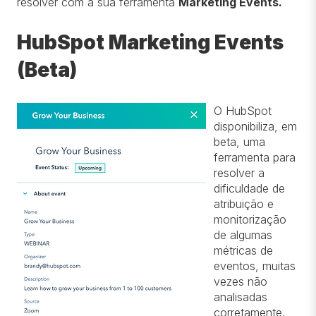
resolver com a sua ferramenta
Marketing Events.
HubSpot Marketing Events
(Beta)
O HubSpot
disponibiliza, em
beta, uma
ferramenta para
resolver a
dificuldade de
atribuição e
monitorização
de algumas
métricas de
eventos, muitas
vezes não
analisadas
corretamente.