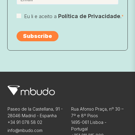
Política de Privacidade
Eu li e aceito a
.
*
Paseo de la Castellana, 91 -
Rua Afonso Praça, nº 30 –
28046 Madrid - Espanha
7º e 8º Pisos
+34 91 078 58 02
1495-061 Lisboa -
Portugal
info@mbudo.com