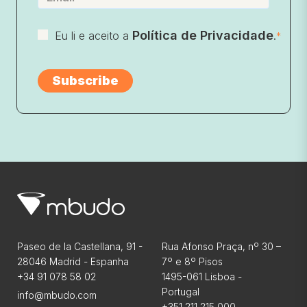
Política de Privacidade
Eu li e aceito a
.
*
Paseo de la Castellana, 91 -
Rua Afonso Praça, nº 30 –
28046 Madrid - Espanha
7º e 8º Pisos
+34 91 078 58 02
1495-061 Lisboa -
Portugal
info@mbudo.com
+351 211 215 000