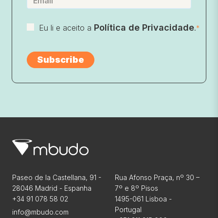
Política de Privacidade
Eu li e aceito a
.
*
Paseo de la Castellana, 91 -
Rua Afonso Praça, nº 30 –
28046 Madrid - Espanha
7º e 8º Pisos
+34 91 078 58 02
1495-061 Lisboa -
Portugal
info@mbudo.com