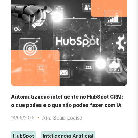
Automatização inteligente no HubSpot CRM:
F
o que podes e o que não podes fazer com IA
1
Ana Botija Loaísa
18/06/2026
HubSpot
Inteligencia Artificial