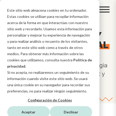
Este sitio web almacena cookies en tu ordenador.
Estas cookies se utilizan para recopilar información
acerca de la forma en que interactúas con nuestro
sitio web y recordarlo. Usamos esta información para
BLOG DE IA, CRM Y
personalizar y mejorar tu experiencia de navegación
ESTRATEGIA
y para realizar análisis y recuento de los visitantes,
DIGITAL
tanto en este sitio web como a través de otros
medios. Para obtener más información sobre las
cookies que utilizamos, consulta nuestra
Política de
Novedades sobre IA, CRM, Estrategia
privacidad
.
Si no acepta, no realizaremos un seguimiento de su
Digital, funcionalidades HubSpot y
información cuando visite este sitio web. Se usará
mucho más en nuestro blog
una única cookie en su navegador para recordar sus
preferencias, no para realizar ningún seguimiento.
Configuración de Cookies
Aceptar
Declinar