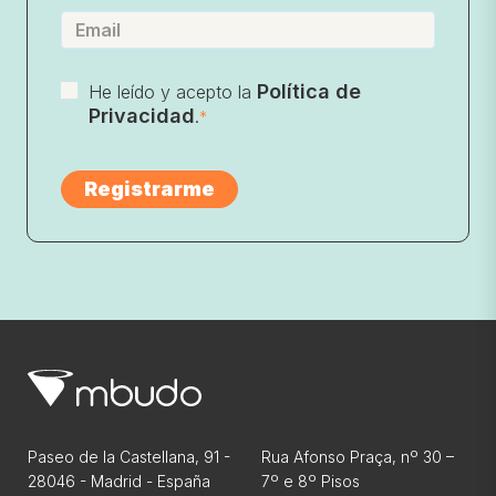
Política de
He leído y acepto la
Privacidad
.
*
Paseo de la Castellana, 91 -
Rua Afonso Praça, nº 30 –
28046 - Madrid - España
7º e 8º Pisos