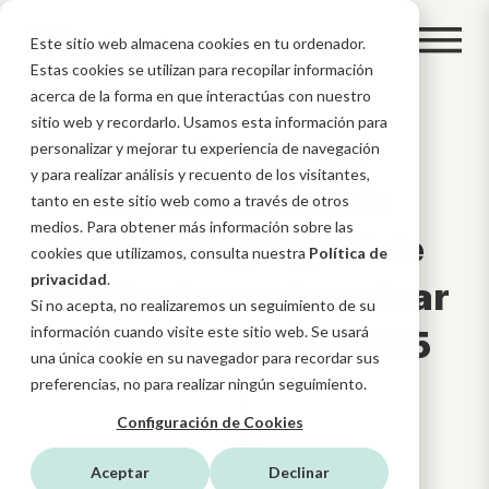
Este sitio web almacena cookies en tu ordenador.
Estas cookies se utilizan para recopilar información
acerca de la forma en que interactúas con nuestro
sitio web y recordarlo. Usamos esta información para
Las 7 mejores
personalizar y mejorar tu experiencia de navegación
y para realizar análisis y recuento de los visitantes,
herramientas de
tanto en este sitio web como a través de otros
medios. Para obtener más información sobre las
marketing digital de
cookies que utilizamos, consulta nuestra
Política de
privacidad
.
HubSpot para impulsar
Si no acepta, no realizaremos un seguimiento de su
información cuando visite este sitio web. Se usará
tu estrategia en 2025
una única cookie en su navegador para recordar sus
preferencias, no para realizar ningún seguimiento.
Configuración de Cookies
Aceptar
Declinar