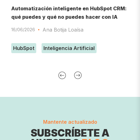
o
Automatización inteligente en HubSpot CRM:
I
qué puedes y qué no puedes hacer con IA
d
Ana Botija Loaísa
16/06/2026
0
HubSpot
Inteligencia Artificial
Mantente actualizado
SUBSCRÍBETE A