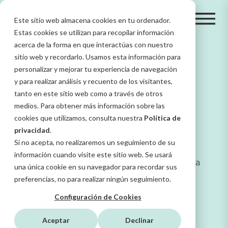
Este sitio web almacena cookies en tu ordenador.
Estas cookies se utilizan para recopilar información
acerca de la forma en que interactúas con nuestro
sitio web y recordarlo. Usamos esta información para
TU AGENCIA
personalizar y mejorar tu experiencia de navegación
y para realizar análisis y recuento de los visitantes,
C
|
tanto en este sitio web como a través de otros
medios. Para obtener más información sobre las
cookies que utilizamos, consulta nuestra
Política de
#16 HubSpot Global Partner of the Year
privacidad
.
Si no acepta, no realizaremos un seguimiento de su
Entendemos tus necesidades para diseñar
información cuando visite este sitio web. Se usará
la
estrategia digital
que necesitas, implementarla
una única cookie en su navegador para recordar sus
con éxito y conseguir resultados
preferencias, no para realizar ningún seguimiento.
Configuración de Cookies
Aceptar
Declinar