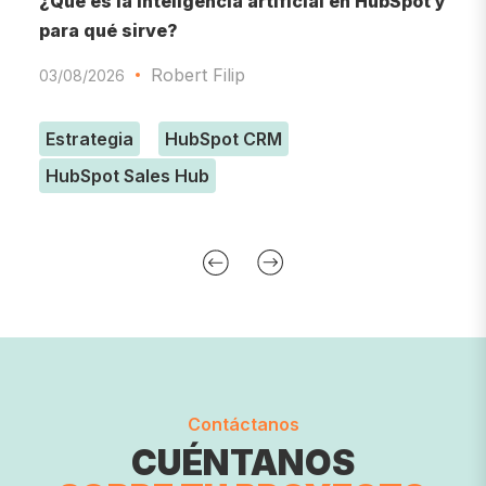
¿Qué es la inteligencia artificial en HubSpot y
A
para qué sirve?
p
e
Robert Filip
03/08/2026
1
Estrategia
HubSpot CRM
HubSpot Sales Hub
Contáctanos
CUÉNTANOS