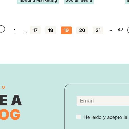
Inbound Marketing
Social Media
I
...
47
17
18
19
20
21
1
...
do
E A
LOG
He leído y acepto la