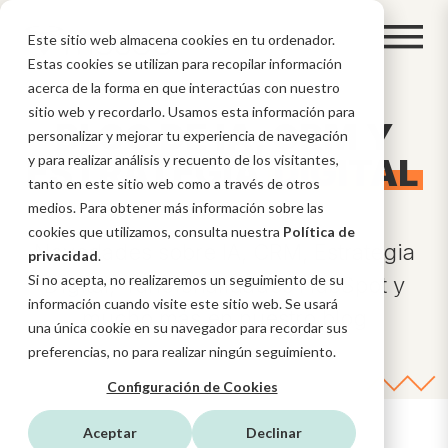
Este sitio web almacena cookies en tu ordenador.
Estas cookies se utilizan para recopilar información
acerca de la forma en que interactúas con nuestro
sitio web y recordarlo. Usamos esta información para
BLOG DE IA, CRM Y
personalizar y mejorar tu experiencia de navegación
ESTRATEGIA
y para realizar análisis y recuento de los visitantes,
DIGITAL
tanto en este sitio web como a través de otros
medios. Para obtener más información sobre las
cookies que utilizamos, consulta nuestra
Política de
Novedades sobre IA, CRM, Estrategia
privacidad
.
Si no acepta, no realizaremos un seguimiento de su
Digital, funcionalidades HubSpot y
información cuando visite este sitio web. Se usará
mucho más en nuestro blog
una única cookie en su navegador para recordar sus
preferencias, no para realizar ningún seguimiento.
Configuración de Cookies
Aceptar
Declinar