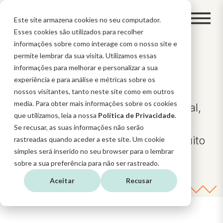
Este site armazena cookies no seu computador.
Esses cookies são utilizados para recolher
informações sobre como interage com o nosso site e
permite lembrar da sua visita. Utilizamos essas
BLOG
informações para melhorar e personalizar a sua
experiência e para análise e métricas sobre os
nossos visitantes, tanto neste site como em outros
media. Para obter mais informações sobre os cookies
Novidades sobre Estratégia Digital,
que utilizamos, leia a nossa
Política de Privacidade
.
Inbound Marketing, CRM,
Se recusar, as suas informações não serão
funcionalidades do HubSpot e muito
rastreadas quando aceder a este site. Um cookie
simples será inserido no seu browser para o lembrar
mais
sobre a sua preferência para não ser rastreado.
Aceitar
Recusar