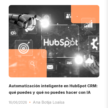
o
Automatización inteligente en HubSpot CRM:
I
qué puedes y qué no puedes hacer con IA
d
Ana Botija Loaísa
16/06/2026
0