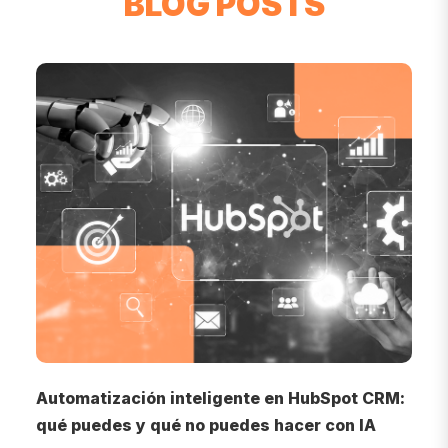
BLOG POSTS
o
Automatización inteligente en HubSpot CRM:
I
qué puedes y qué no puedes hacer con IA
d