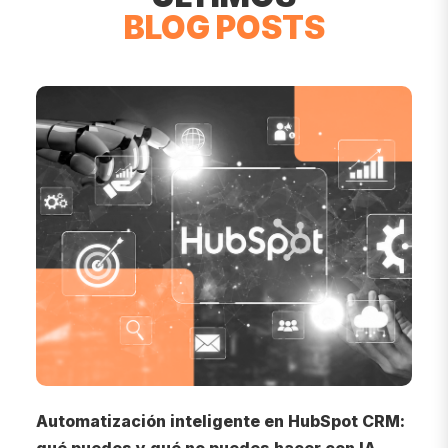
BLOG POSTS
o
Automatización inteligente en HubSpot CRM:
I