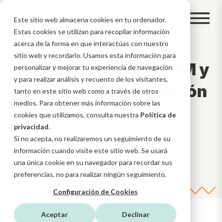
Este sitio web almacena cookies en tu ordenador.
Estas cookies se utilizan para recopilar información
acerca de la forma en que interactúas con nuestro
sitio web y recordarlo. Usamos esta información para
¿Qué es un Social CRM y
personalizar y mejorar tu experiencia de navegación
y para realizar análisis y recuento de los visitantes,
cómo mejora la relación
tanto en este sitio web como a través de otros
medios. Para obtener más información sobre las
con tus clientes?
cookies que utilizamos, consulta nuestra
Política de
privacidad
.
Si no acepta, no realizaremos un seguimiento de su
información cuando visite este sitio web. Se usará
una única cookie en su navegador para recordar sus
preferencias, no para realizar ningún seguimiento.
Configuración de Cookies
Aceptar
Declinar