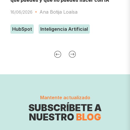
qué puedes y qué no puedes hacer con IA
d
Ana Botija Loaísa
16/06/2026
0
HubSpot
Inteligencia Artificial
Mantente actualizado
SUBSCRÍBETE A
NUESTRO
BLOG