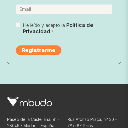
Política de
He leído y acepto la
Privacidad
.
*
Paseo de la Castellana, 91 -
Rua Afonso Praça, nº 30 –
28046 - Madrid - España
7º e 8º Pisos