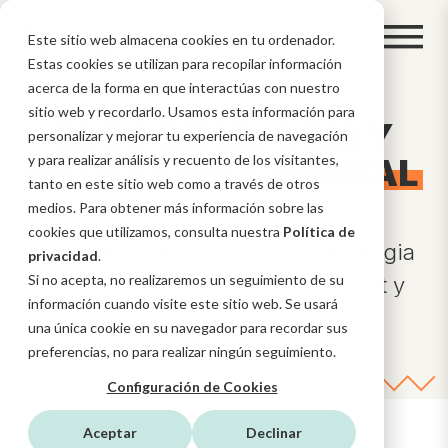
Este sitio web almacena cookies en tu ordenador.
Estas cookies se utilizan para recopilar información
acerca de la forma en que interactúas con nuestro
sitio web y recordarlo. Usamos esta información para
BLOG DE IA, CRM Y
personalizar y mejorar tu experiencia de navegación
ESTRATEGIA
y para realizar análisis y recuento de los visitantes,
DIGITAL
tanto en este sitio web como a través de otros
medios. Para obtener más información sobre las
cookies que utilizamos, consulta nuestra
Política de
Novedades sobre IA, CRM, Estrategia
privacidad
.
Si no acepta, no realizaremos un seguimiento de su
Digital, funcionalidades HubSpot y
información cuando visite este sitio web. Se usará
mucho más en nuestro blog
una única cookie en su navegador para recordar sus
preferencias, no para realizar ningún seguimiento.
Configuración de Cookies
Aceptar
Declinar